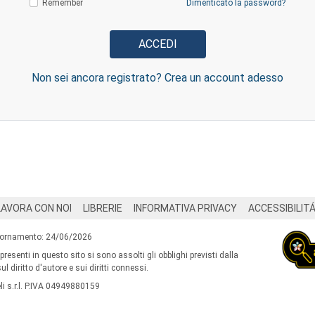
Remember
Dimenticato la password?
Non sei ancora registrato? Crea un account adesso
LAVORA CON NOI
LIBRERIE
INFORMATIVA PRIVACY
ACCESSIBILIT
iornamento: 24/06/2026
 presenti in questo sito si sono assolti gli obblighi previsti dalla
l diritto d'autore e sui diritti connessi.
i s.r.l. P.IVA 04949880159