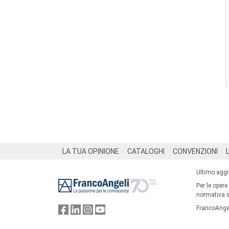
Footer
LA TUA OPINIONE
CATALOGHI
CONVENZIONI
Ultimo agg
Per le opere
normativa su
FrancoAngel