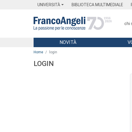
Menu
Main content
Footer
Menu
UNIVERSITÀ
BIBLIOTECA MULTIMEDIALE
chi
NOVITÀ
V
Main content
Home
login
LOGIN