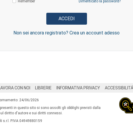
Remember
Dimenticato la password?
Non sei ancora registrato? Crea un account adesso
LAVORA CON NOI
LIBRERIE
INFORMATIVA PRIVACY
ACCESSIBILIT
iornamento: 24/06/2026
 presenti in questo sito si sono assolti gli obblighi previsti dalla
l diritto d'autore e sui diritti connessi.
i s.r.l. P.IVA 04949880159