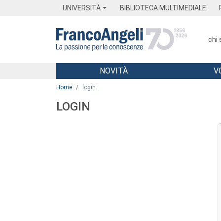
Menu
Main content
Footer
Menu
UNIVERSITÀ
BIBLIOTECA MULTIMEDIALE
chi
NOVITÀ
V
Main content
Home
login
LOGIN