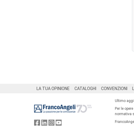
Footer
LA TUA OPINIONE
CATALOGHI
CONVENZIONI
Ultimo agg
Per le opere
normativa su
FrancoAngel