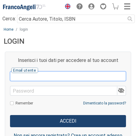
Menu
Cerca:
Main content
Home
login
LOGIN
Inserisci i tuoi dati per accedere al tuo account
Email utente
Password
Remember
Dimenticato la password?
Non sei ancora registrato? Crea un account adesso