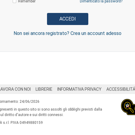
Remember
Dimenticato la password?
Non sei ancora registrato? Crea un account adesso
LAVORA CON NOI
LIBRERIE
INFORMATIVA PRIVACY
ACCESSIBILIT
iornamento: 24/06/2026
 presenti in questo sito si sono assolti gli obblighi previsti dalla
l diritto d'autore e sui diritti connessi.
i s.r.l. P.IVA 04949880159