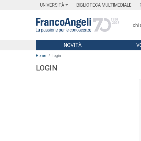
Menu
Main content
Footer
Menu
UNIVERSITÀ
BIBLIOTECA MULTIMEDIALE
chi
NOVITÀ
V
Main content
Home
login
LOGIN