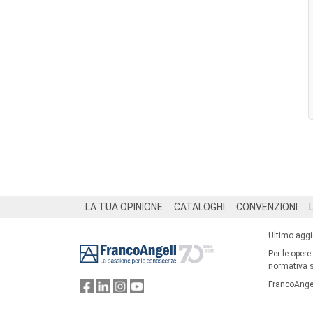
Footer
LA TUA OPINIONE
CATALOGHI
CONVENZIONI
Ultimo agg
Per le opere
normativa su
FrancoAngel