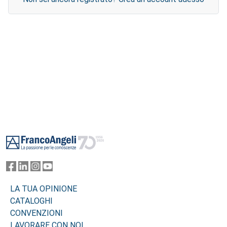
Footer
LA TUA OPINIONE
CATALOGHI
CONVENZIONI
LAVORARE CON NOI