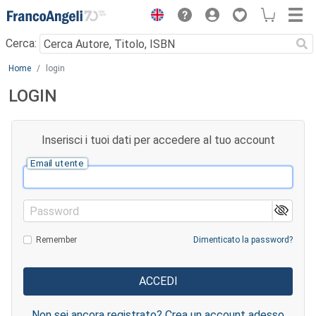
Menu
Cerca:
Main content
Home
login
LOGIN
Inserisci i tuoi dati per accedere al tuo account
Email utente
Password
Remember
Dimenticato la password?
Non sei ancora registrato? Crea un account adesso