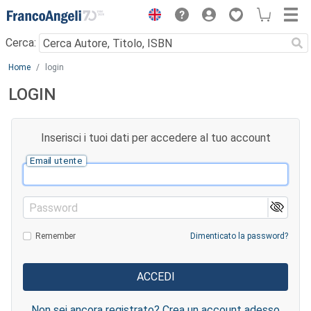
Menu
Cerca:
Main content
Home
login
LOGIN
Inserisci i tuoi dati per accedere al tuo account
Email utente
Password
Remember
Dimenticato la password?
Non sei ancora registrato? Crea un account adesso