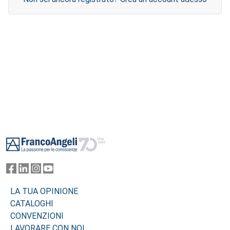
Footer
LA TUA OPINIONE
CATALOGHI
CONVENZIONI
LAVORARE CON NOI