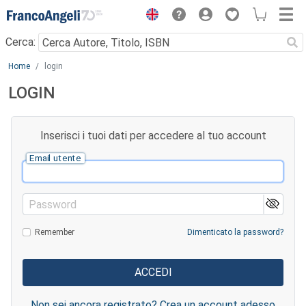
Menu
Cerca:
Main content
Home
login
LOGIN
Inserisci i tuoi dati per accedere al tuo account
Email utente
Password
Remember
Dimenticato la password?
Non sei ancora registrato? Crea un account adesso