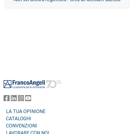
Footer
LA TUA OPINIONE
CATALOGHI
CONVENZIONI
LAVORARE CON NOI