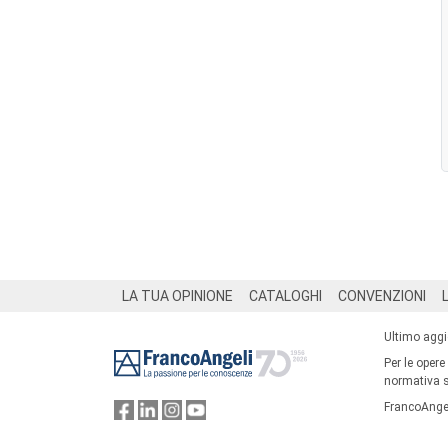
Footer
LA TUA OPINIONE
CATALOGHI
CONVENZIONI
Ultimo agg
Per le opere
normativa su
FrancoAngel