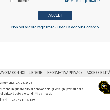
Remember
Dimenticato la password?
Non sei ancora registrato? Crea un account adesso
LAVORA CON NOI
LIBRERIE
INFORMATIVA PRIVACY
ACCESSIBILIT
iornamento: 24/06/2026
 presenti in questo sito si sono assolti gli obblighi previsti dalla
l diritto d'autore e sui diritti connessi.
i s.r.l. P.IVA 04949880159