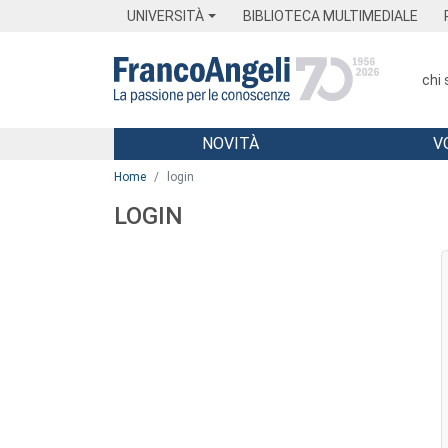
Menu
Main content
Footer
Menu
UNIVERSITÀ
BIBLIOTECA MULTIMEDIALE
chi
NOVITÀ
V
Main content
Home
login
LOGIN