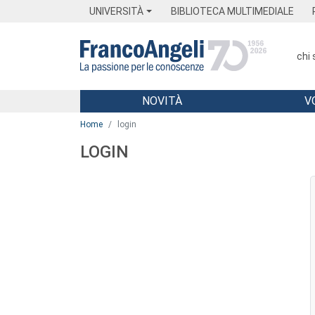
Menu
Main content
Footer
Menu
UNIVERSITÀ
BIBLIOTECA MULTIMEDIALE
chi
NOVITÀ
V
Main content
Home
login
LOGIN