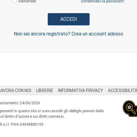
Remember
Dimenticato la password?
Non sei ancora registrato? Crea un account adesso
LAVORA CON NOI
LIBRERIE
INFORMATIVA PRIVACY
ACCESSIBILIT
iornamento: 24/06/2026
 presenti in questo sito si sono assolti gli obblighi previsti dalla
l diritto d'autore e sui diritti connessi.
i s.r.l. P.IVA 04949880159