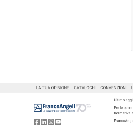
Footer
LA TUA OPINIONE
CATALOGHI
CONVENZIONI
Ultimo agg
Per le opere
normativa su
FrancoAngel