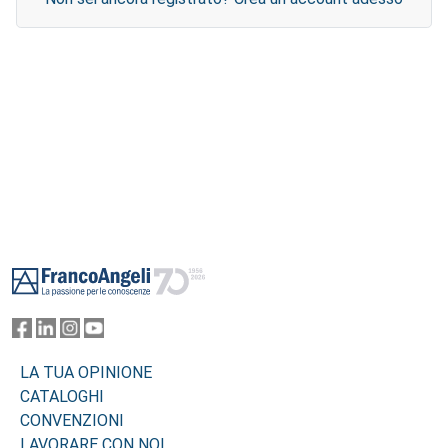
Footer
LA TUA OPINIONE
CATALOGHI
CONVENZIONI
LAVORARE CON NOI