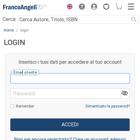
Menu
Cerca:
Main content
Home
login
LOGIN
Inserisci i tuoi dati per accedere al tuo account
Email utente
Password
Remember
Dimenticato la password?
Non sei ancora registrato? Crea un account adesso