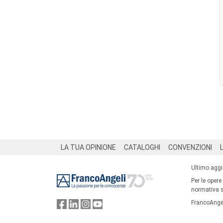
Footer
LA TUA OPINIONE
CATALOGHI
CONVENZIONI
Ultimo agg
Per le opere
normativa su
FrancoAngel