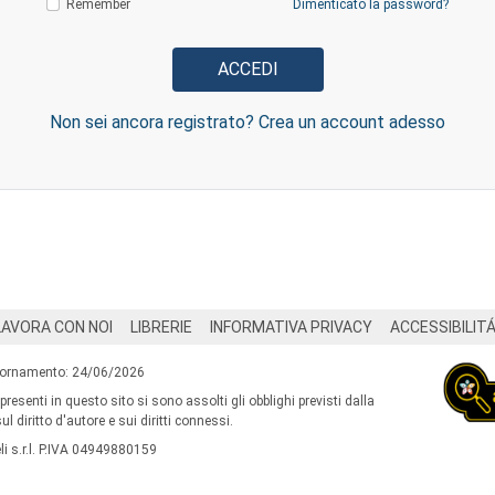
Remember
Dimenticato la password?
Non sei ancora registrato? Crea un account adesso
LAVORA CON NOI
LIBRERIE
INFORMATIVA PRIVACY
ACCESSIBILIT
iornamento: 24/06/2026
 presenti in questo sito si sono assolti gli obblighi previsti dalla
l diritto d'autore e sui diritti connessi.
i s.r.l. P.IVA 04949880159