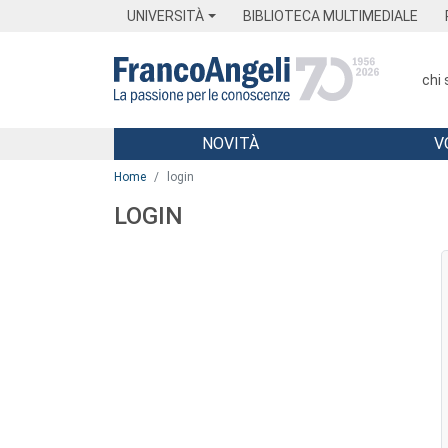
Menu
Main content
Footer
Menu
UNIVERSITÀ
BIBLIOTECA MULTIMEDIALE
chi
NOVITÀ
V
Main content
Home
login
LOGIN