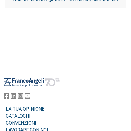
Footer
LA TUA OPINIONE
CATALOGHI
CONVENZIONI
LAVORARE CON NOI