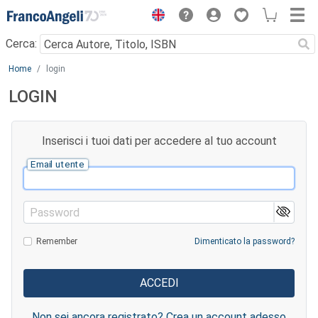
Menu
Cerca:
Main content
Home
login
LOGIN
Inserisci i tuoi dati per accedere al tuo account
Email utente
Password
Remember
Dimenticato la password?
Non sei ancora registrato? Crea un account adesso