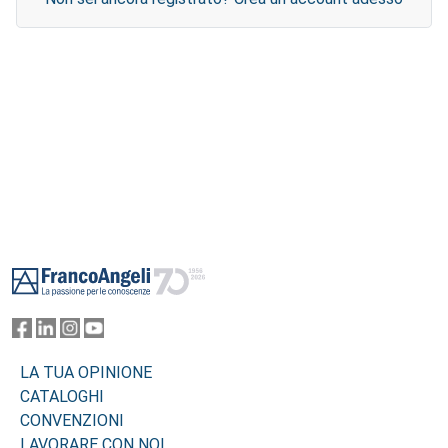
Footer
LA TUA OPINIONE
CATALOGHI
CONVENZIONI
LAVORARE CON NOI