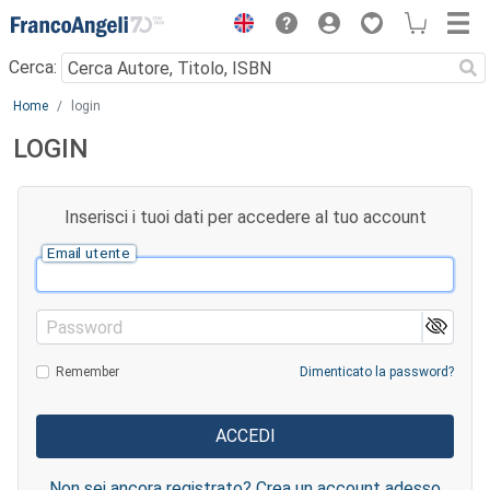
Menu
Cerca:
Main content
Home
login
LOGIN
Inserisci i tuoi dati per accedere al tuo account
Email utente
Password
Remember
Dimenticato la password?
Non sei ancora registrato? Crea un account adesso