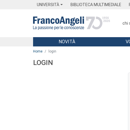
Menu
Main content
Footer
Menu
UNIVERSITÀ
BIBLIOTECA MULTIMEDIALE
chi
NOVITÀ
V
Main content
Home
login
LOGIN