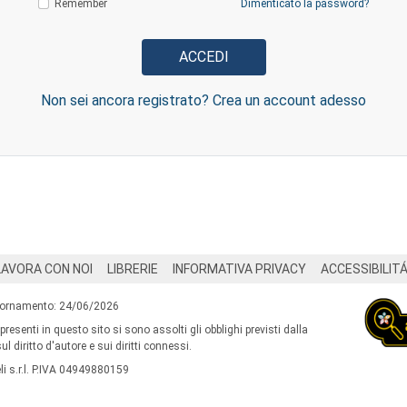
Remember
Dimenticato la password?
Non sei ancora registrato? Crea un account adesso
LAVORA CON NOI
LIBRERIE
INFORMATIVA PRIVACY
ACCESSIBILIT
iornamento: 24/06/2026
 presenti in questo sito si sono assolti gli obblighi previsti dalla
l diritto d'autore e sui diritti connessi.
i s.r.l. P.IVA 04949880159