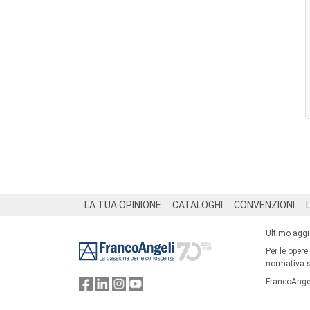
Footer
LA TUA OPINIONE
CATALOGHI
CONVENZIONI
Ultimo agg
Per le opere
normativa su
FrancoAngel