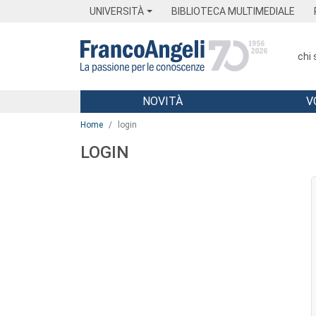
Menu
Main content
Footer
Menu
UNIVERSITÀ
BIBLIOTECA MULTIMEDIALE
chi
NOVITÀ
V
Main content
Home
login
LOGIN