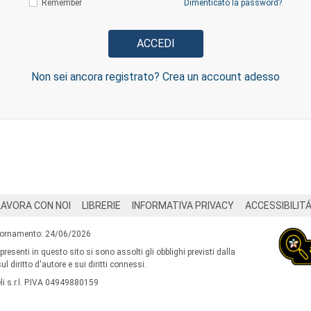
Remember
Dimenticato la password?
Non sei ancora registrato? Crea un account adesso
LAVORA CON NOI
LIBRERIE
INFORMATIVA PRIVACY
ACCESSIBILIT
iornamento: 24/06/2026
 presenti in questo sito si sono assolti gli obblighi previsti dalla
l diritto d'autore e sui diritti connessi.
i s.r.l. P.IVA 04949880159