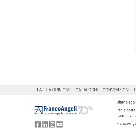
Footer
LA TUA OPINIONE
CATALOGHI
CONVENZIONI
Ultimo agg
Per le opere
normativa su
FrancoAngel