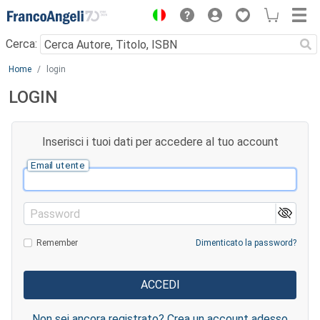
Menu
Cerca:
Main content
Home
login
LOGIN
Inserisci i tuoi dati per accedere al tuo account
Email utente
Password
Remember
Dimenticato la password?
Non sei ancora registrato? Crea un account adesso