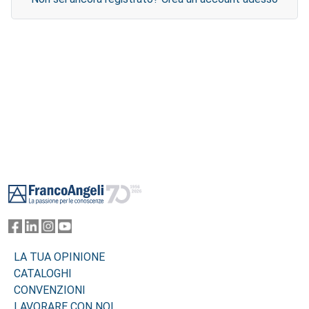
Footer
LA TUA OPINIONE
CATALOGHI
CONVENZIONI
LAVORARE CON NOI