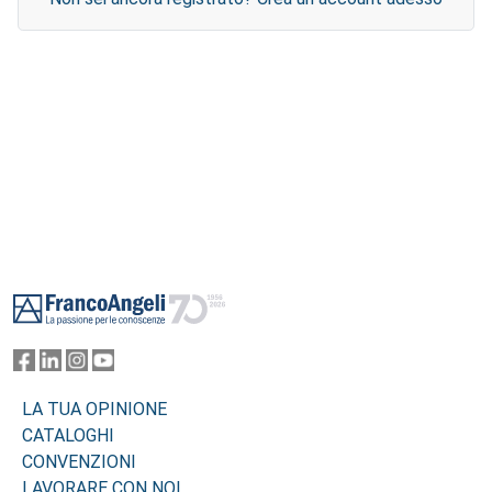
Footer
LA TUA OPINIONE
CATALOGHI
CONVENZIONI
LAVORARE CON NOI