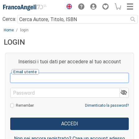
Menu
Cerca:
Main content
Home
login
LOGIN
Inserisci i tuoi dati per accedere al tuo account
Email utente
Password
Remember
Dimenticato la password?
Non sei ancora registrato? Crea un account adesso