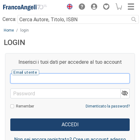
Menu
Cerca:
Main content
Home
login
LOGIN
Inserisci i tuoi dati per accedere al tuo account
Email utente
Password
Remember
Dimenticato la password?
Non sei ancora registrato? Crea un account adesso