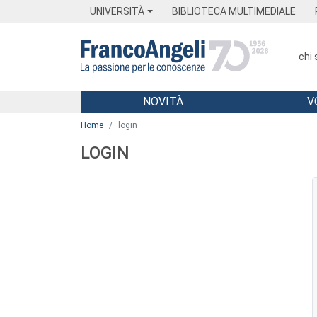
Menu
Main content
Footer
Menu
UNIVERSITÀ
BIBLIOTECA MULTIMEDIALE
chi
NOVITÀ
V
Main content
Home
login
LOGIN