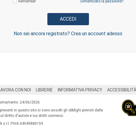
Remember
Dimenticato la password?
Non sei ancora registrato? Crea un account adesso
LAVORA CON NOI
LIBRERIE
INFORMATIVA PRIVACY
ACCESSIBILIT
iornamento: 24/06/2026
 presenti in questo sito si sono assolti gli obblighi previsti dalla
l diritto d'autore e sui diritti connessi.
i s.r.l. P.IVA 04949880159