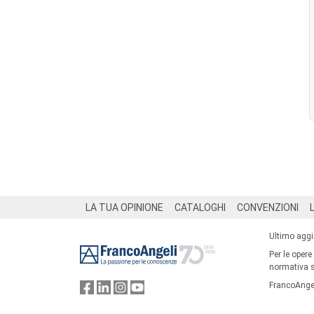
Footer
LA TUA OPINIONE
CATALOGHI
CONVENZIONI
Ultimo agg
Per le opere
normativa su
FrancoAngel