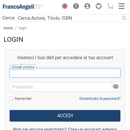
Menu
Cerca:
Main content
Home
login
LOGIN
Inserisci i tuoi dati per accedere al tuo account
Email utente
Password
Remember
Dimenticato la password?
Non sei ancora registrato? Crea un account adesso