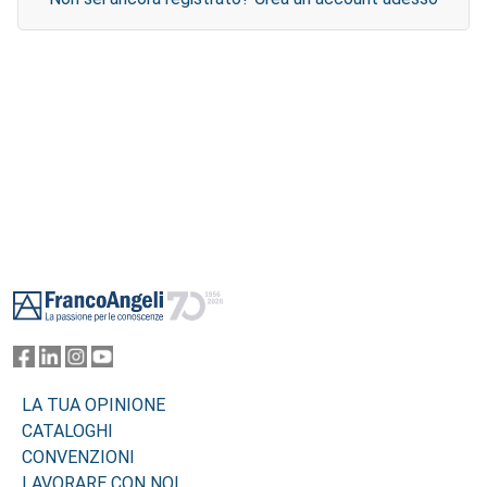
Footer
LA TUA OPINIONE
CATALOGHI
CONVENZIONI
LAVORARE CON NOI