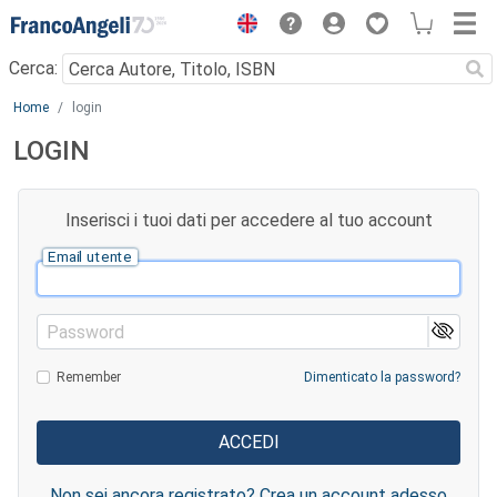
Menu
Cerca:
Main content
Home
login
LOGIN
Inserisci i tuoi dati per accedere al tuo account
Email utente
Password
Remember
Dimenticato la password?
Non sei ancora registrato? Crea un account adesso