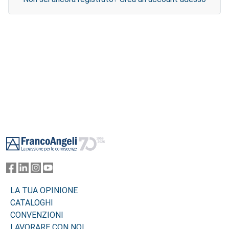
Footer
LA TUA OPINIONE
CATALOGHI
CONVENZIONI
LAVORARE CON NOI