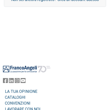
Footer
LA TUA OPINIONE
CATALOGHI
CONVENZIONI
LAVORARE CON NOI