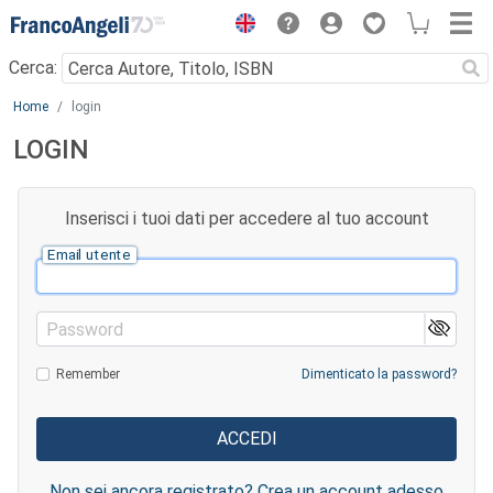
Menu
Cerca:
Main content
Home
login
LOGIN
Inserisci i tuoi dati per accedere al tuo account
Email utente
Password
Remember
Dimenticato la password?
Non sei ancora registrato? Crea un account adesso