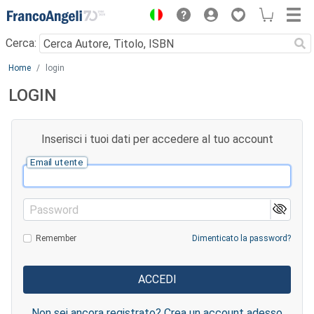
Menu
Cerca:
Main content
Home
login
LOGIN
Inserisci i tuoi dati per accedere al tuo account
Email utente
Password
Remember
Dimenticato la password?
Non sei ancora registrato? Crea un account adesso