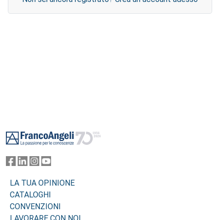
Footer
LA TUA OPINIONE
CATALOGHI
CONVENZIONI
LAVORARE CON NOI