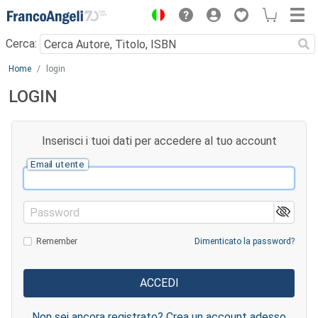
Menu
Cerca:
Main content
Home
login
LOGIN
Inserisci i tuoi dati per accedere al tuo account
Email utente
Password
Remember
Dimenticato la password?
Non sei ancora registrato? Crea un account adesso