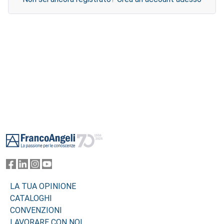
Footer
LA TUA OPINIONE
CATALOGHI
CONVENZIONI
LAVORARE CON NOI