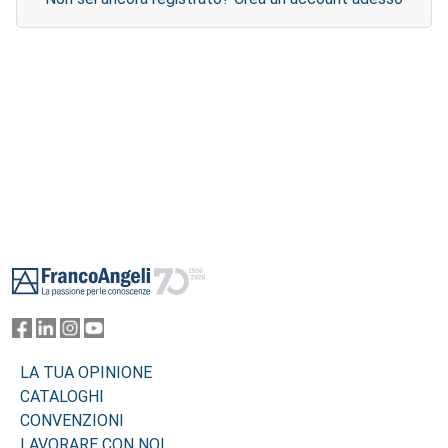
Footer
LA TUA OPINIONE
CATALOGHI
CONVENZIONI
LAVORARE CON NOI