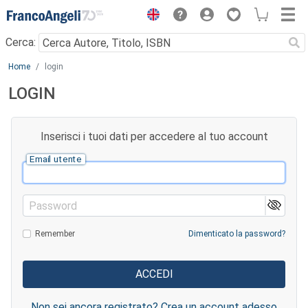
Menu
Cerca:
Main content
Home
login
LOGIN
Inserisci i tuoi dati per accedere al tuo account
Email utente
Password
Remember
Dimenticato la password?
Non sei ancora registrato? Crea un account adesso