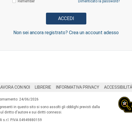
Remember
Dimenticato la password?
Non sei ancora registrato? Crea un account adesso
LAVORA CON NOI
LIBRERIE
INFORMATIVA PRIVACY
ACCESSIBILIT
iornamento: 24/06/2026
 presenti in questo sito si sono assolti gli obblighi previsti dalla
l diritto d'autore e sui diritti connessi.
i s.r.l. P.IVA 04949880159