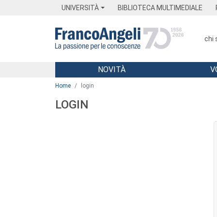
Menu
Main content
Footer
Menu
UNIVERSITÀ
BIBLIOTECA MULTIMEDIALE
chi
NOVITÀ
V
Main content
Home
login
LOGIN