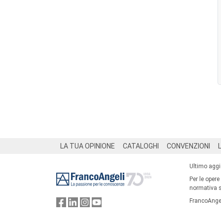
Footer
LA TUA OPINIONE
CATALOGHI
CONVENZIONI
Ultimo agg
Per le opere
normativa su
FrancoAngel