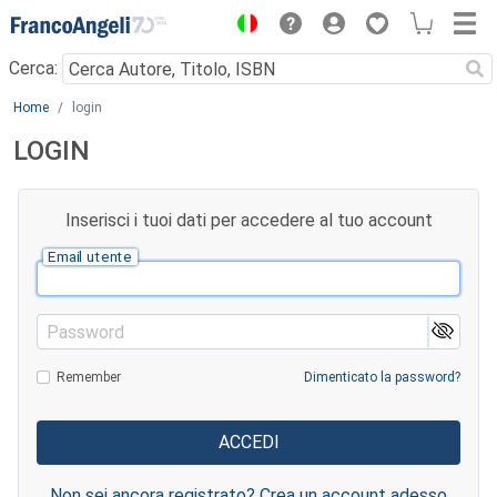
Menu
Cerca:
Main content
Home
login
LOGIN
Inserisci i tuoi dati per accedere al tuo account
Email utente
Password
Remember
Dimenticato la password?
Non sei ancora registrato? Crea un account adesso