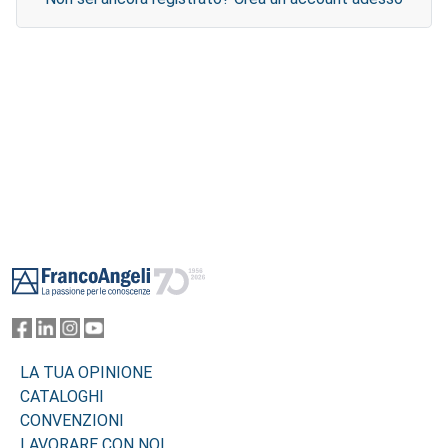
Footer
LA TUA OPINIONE
CATALOGHI
CONVENZIONI
LAVORARE CON NOI