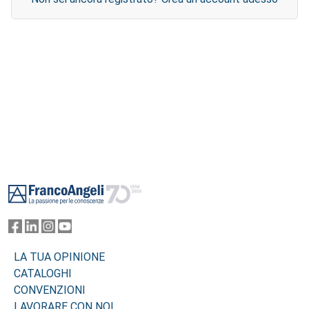
Footer
LA TUA OPINIONE
CATALOGHI
CONVENZIONI
LAVORARE CON NOI