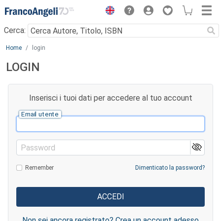
Menu
Cerca:
Main content
Home
login
LOGIN
Inserisci i tuoi dati per accedere al tuo account
Email utente
Password
Remember
Dimenticato la password?
Non sei ancora registrato? Crea un account adesso