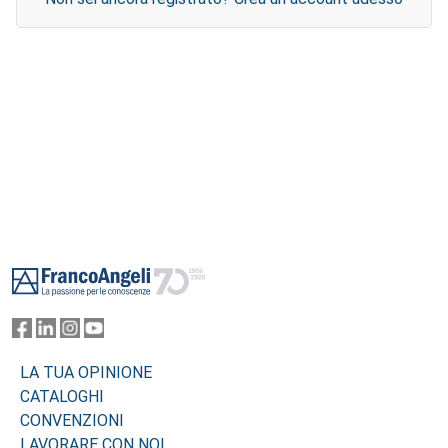
Footer
LA TUA OPINIONE
CATALOGHI
CONVENZIONI
LAVORARE CON NOI