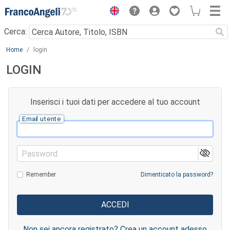
Menu
Cerca:
Main content
Home
login
LOGIN
Inserisci i tuoi dati per accedere al tuo account
Email utente
Password
Remember
Dimenticato la password?
Non sei ancora registrato? Crea un account adesso