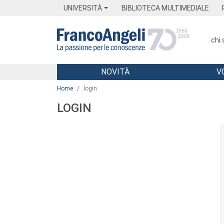
Menu
Main content
Footer
Menu
UNIVERSITÀ
BIBLIOTECA MULTIMEDIALE
chi
NOVITÀ
V
Main content
Home
login
LOGIN