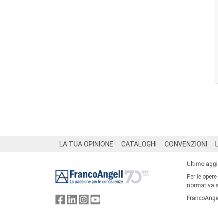
Footer
LA TUA OPINIONE
CATALOGHI
CONVENZIONI
Ultimo agg
Per le opere
normativa su
FrancoAngel