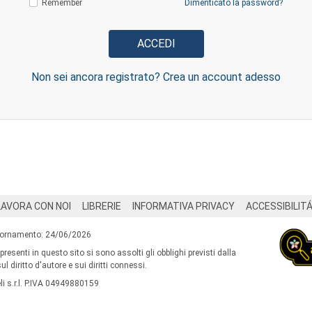
Remember
Dimenticato la password?
Non sei ancora registrato? Crea un account adesso
LAVORA CON NOI
LIBRERIE
INFORMATIVA PRIVACY
ACCESSIBILIT
iornamento: 24/06/2026
 presenti in questo sito si sono assolti gli obblighi previsti dalla
l diritto d'autore e sui diritti connessi.
i s.r.l. P.IVA 04949880159