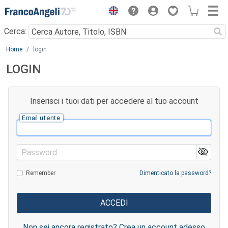
Menu
Cerca:
Main content
Home
login
LOGIN
Inserisci i tuoi dati per accedere al tuo account
Email utente
Password
Remember
Dimenticato la password?
Non sei ancora registrato? Crea un account adesso