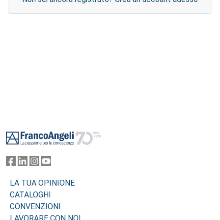
Footer
LA TUA OPINIONE
CATALOGHI
CONVENZIONI
LAVORARE CON NOI