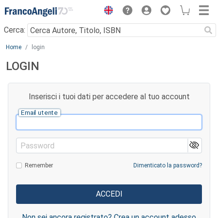
Menu
Cerca:
Main content
Home
login
LOGIN
Inserisci i tuoi dati per accedere al tuo account
Email utente
Password
Remember
Dimenticato la password?
Non sei ancora registrato? Crea un account adesso