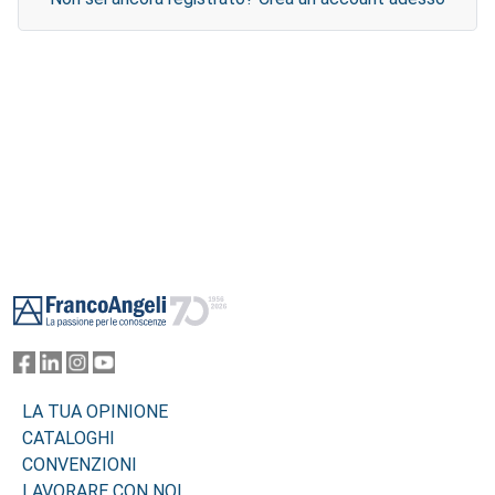
Footer
LA TUA OPINIONE
CATALOGHI
CONVENZIONI
LAVORARE CON NOI