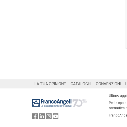
Footer
LA TUA OPINIONE
CATALOGHI
CONVENZIONI
Ultimo agg
Per le opere
normativa su
FrancoAngel