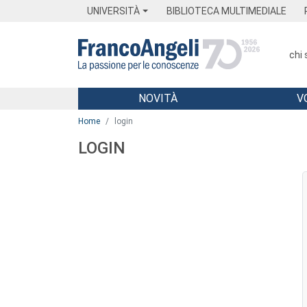
Menu
Main content
Footer
Menu
UNIVERSITÀ
BIBLIOTECA MULTIMEDIALE
chi
NOVITÀ
V
Main content
Home
login
LOGIN