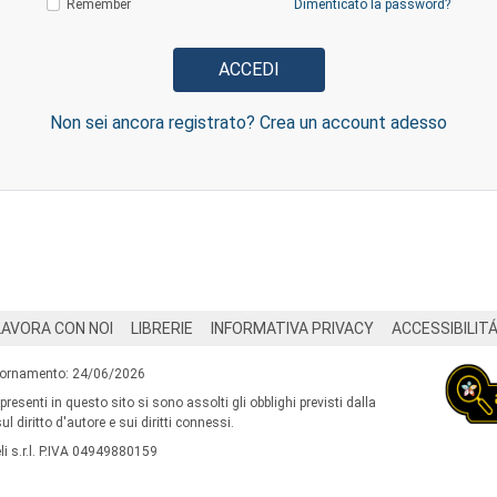
Remember
Dimenticato la password?
Non sei ancora registrato? Crea un account adesso
LAVORA CON NOI
LIBRERIE
INFORMATIVA PRIVACY
ACCESSIBILIT
iornamento: 24/06/2026
 presenti in questo sito si sono assolti gli obblighi previsti dalla
l diritto d'autore e sui diritti connessi.
i s.r.l. P.IVA 04949880159