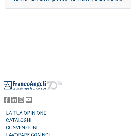
Footer
LA TUA OPINIONE
CATALOGHI
CONVENZIONI
LAVORARE CON NOI