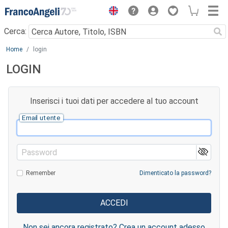
Menu
Cerca:
Main content
Home
login
LOGIN
Inserisci i tuoi dati per accedere al tuo account
Email utente
Password
Remember
Dimenticato la password?
Non sei ancora registrato? Crea un account adesso