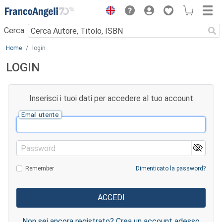
Menu
Cerca:
Main content
Home
login
LOGIN
Inserisci i tuoi dati per accedere al tuo account
Email utente
Password
Remember
Dimenticato la password?
Non sei ancora registrato? Crea un account adesso