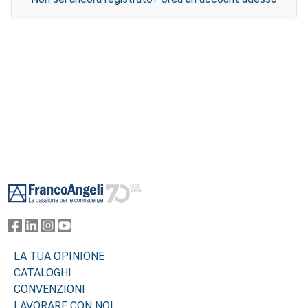
Footer
LA TUA OPINIONE
CATALOGHI
CONVENZIONI
LAVORARE CON NOI