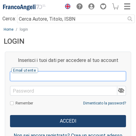
Menu
Cerca:
Main content
Home
login
LOGIN
Inserisci i tuoi dati per accedere al tuo account
Email utente
Password
Remember
Dimenticato la password?
Non sei ancora registrato? Crea un account adesso