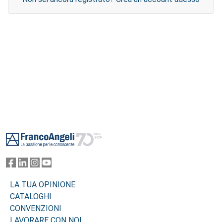
Footer
LA TUA OPINIONE
CATALOGHI
CONVENZIONI
LAVORARE CON NOI