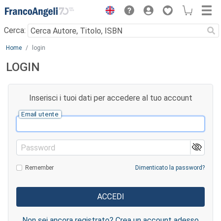
Menu
Cerca:
Main content
Home
login
LOGIN
Inserisci i tuoi dati per accedere al tuo account
Email utente
Password
Remember
Dimenticato la password?
Non sei ancora registrato? Crea un account adesso