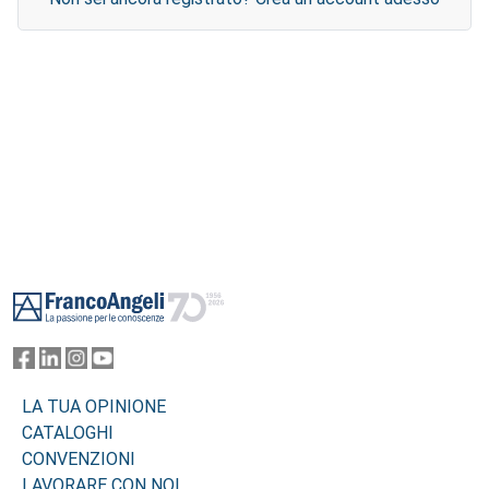
Footer
LA TUA OPINIONE
CATALOGHI
CONVENZIONI
LAVORARE CON NOI