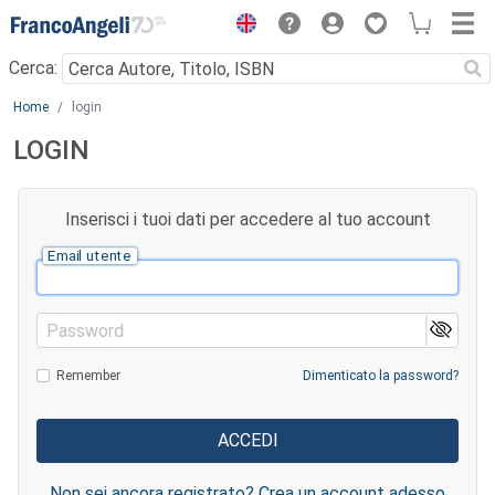
Menu
Cerca:
Main content
Home
login
LOGIN
Inserisci i tuoi dati per accedere al tuo account
Email utente
Password
Remember
Dimenticato la password?
Non sei ancora registrato? Crea un account adesso