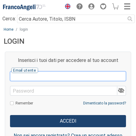
Menu
Cerca:
Main content
Home
login
LOGIN
Inserisci i tuoi dati per accedere al tuo account
Email utente
Password
Remember
Dimenticato la password?
Non sei ancora registrato? Crea un account adesso