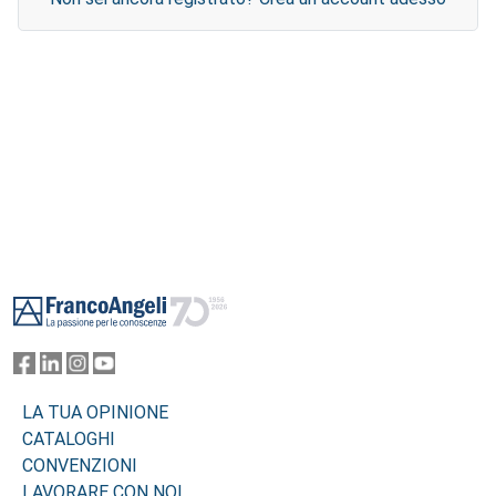
Footer
LA TUA OPINIONE
CATALOGHI
CONVENZIONI
LAVORARE CON NOI