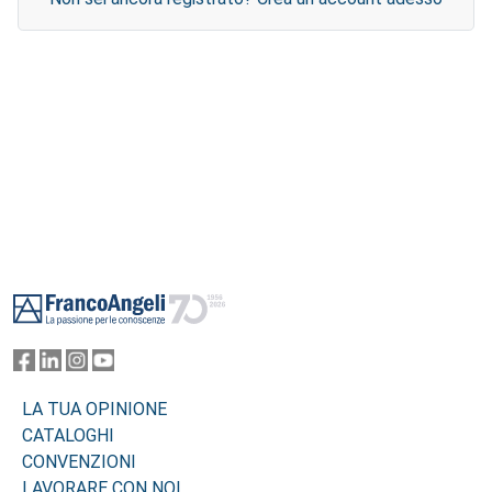
Footer
LA TUA OPINIONE
CATALOGHI
CONVENZIONI
LAVORARE CON NOI