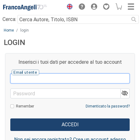
Menu
Cerca:
Main content
Home
login
LOGIN
Inserisci i tuoi dati per accedere al tuo account
Email utente
Password
Remember
Dimenticato la password?
Non sei ancora registrato? Crea un account adesso