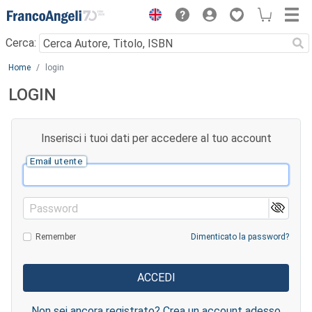
Menu
Cerca:
Main content
Home
login
LOGIN
Inserisci i tuoi dati per accedere al tuo account
Email utente
Password
Remember
Dimenticato la password?
Non sei ancora registrato? Crea un account adesso