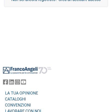
Footer
LA TUA OPINIONE
CATALOGHI
CONVENZIONI
LAVORARE CON NOI