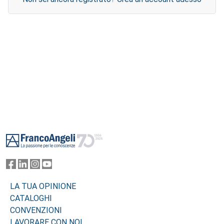
Footer
LA TUA OPINIONE
CATALOGHI
CONVENZIONI
LAVORARE CON NOI