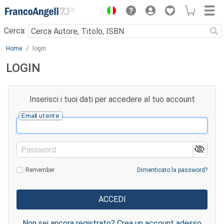
Menu
Cerca:
Main content
Home
login
LOGIN
Inserisci i tuoi dati per accedere al tuo account
Email utente
Password
Remember
Dimenticato la password?
Non sei ancora registrato? Crea un account adesso