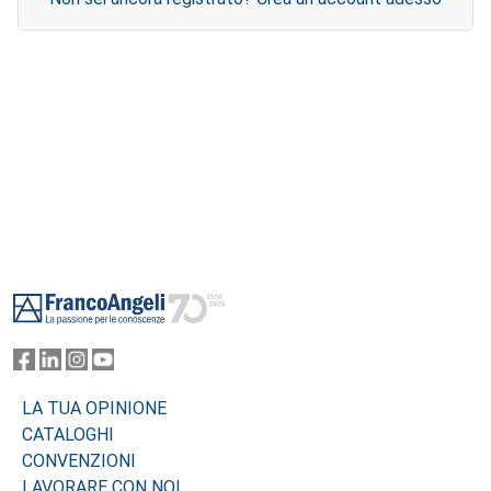
Footer
LA TUA OPINIONE
CATALOGHI
CONVENZIONI
LAVORARE CON NOI