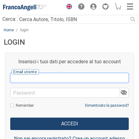
Menu
Cerca:
Main content
Home
login
LOGIN
Inserisci i tuoi dati per accedere al tuo account
Email utente
Password
Remember
Dimenticato la password?
Non sei ancora registrato? Crea un account adesso