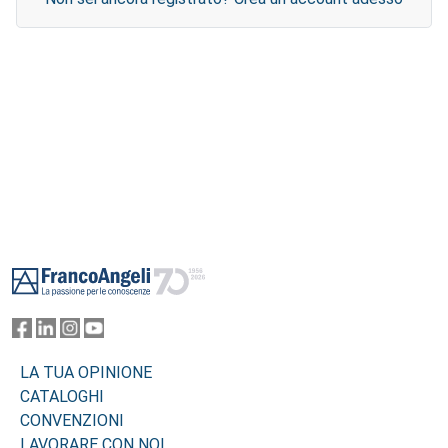
Footer
LA TUA OPINIONE
CATALOGHI
CONVENZIONI
LAVORARE CON NOI