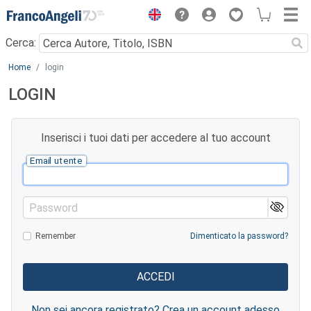
Menu
Cerca:
Main content
Home
login
LOGIN
Inserisci i tuoi dati per accedere al tuo account
Email utente
Password
Remember
Dimenticato la password?
Non sei ancora registrato? Crea un account adesso