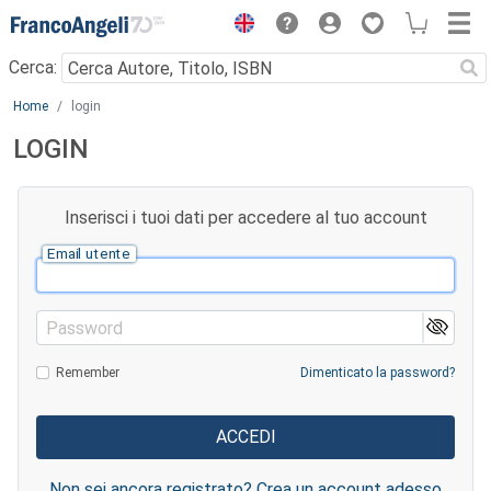
Menu
Cerca:
Main content
Home
login
LOGIN
Inserisci i tuoi dati per accedere al tuo account
Email utente
Password
Remember
Dimenticato la password?
Non sei ancora registrato? Crea un account adesso