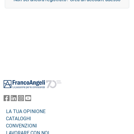
Footer
LA TUA OPINIONE
CATALOGHI
CONVENZIONI
LAVORARE CON NOI