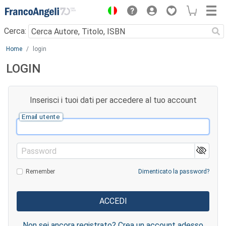
Menu
Cerca:
Main content
Home
login
LOGIN
Inserisci i tuoi dati per accedere al tuo account
Email utente
Password
Remember
Dimenticato la password?
Non sei ancora registrato? Crea un account adesso