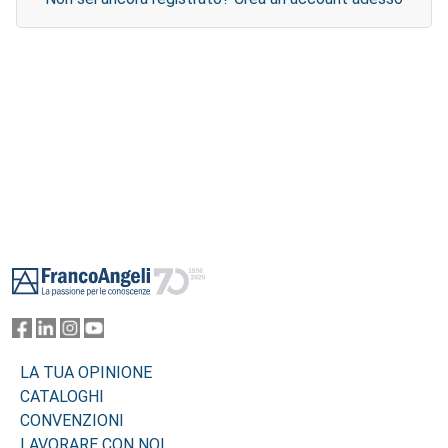
Footer
LA TUA OPINIONE
CATALOGHI
CONVENZIONI
LAVORARE CON NOI