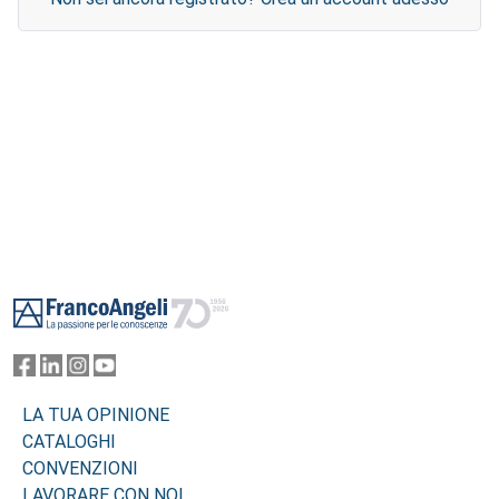
Footer
LA TUA OPINIONE
CATALOGHI
CONVENZIONI
LAVORARE CON NOI