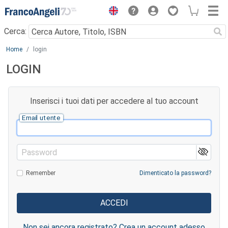
Menu
Cerca:
Main content
Home
login
LOGIN
Inserisci i tuoi dati per accedere al tuo account
Email utente
Password
Remember
Dimenticato la password?
Non sei ancora registrato? Crea un account adesso