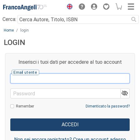
Menu
Cerca:
Main content
Home
login
LOGIN
Inserisci i tuoi dati per accedere al tuo account
Email utente
Password
Remember
Dimenticato la password?
Non sei ancora registrato? Crea un account adesso