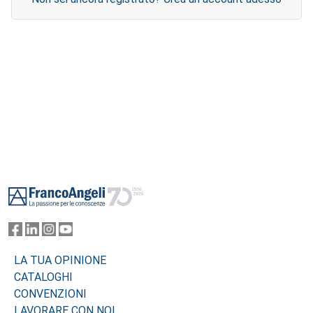
Footer
LA TUA OPINIONE
CATALOGHI
CONVENZIONI
LAVORARE CON NOI