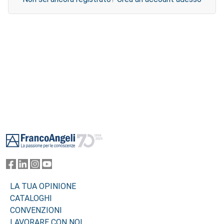
Footer
LA TUA OPINIONE
CATALOGHI
CONVENZIONI
LAVORARE CON NOI