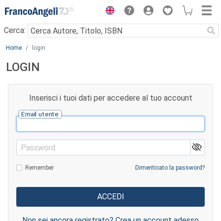
Menu
Cerca:
Main content
Home
login
LOGIN
Inserisci i tuoi dati per accedere al tuo account
Email utente
Password
Remember
Dimenticato la password?
Non sei ancora registrato? Crea un account adesso