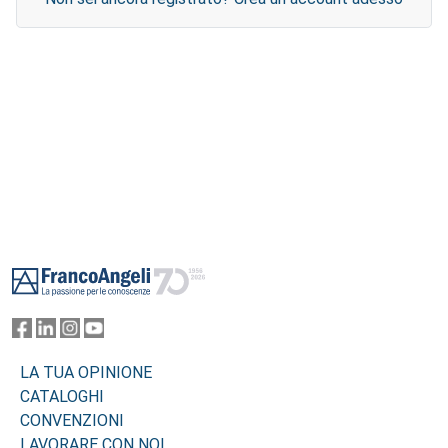
Footer
LA TUA OPINIONE
CATALOGHI
CONVENZIONI
LAVORARE CON NOI