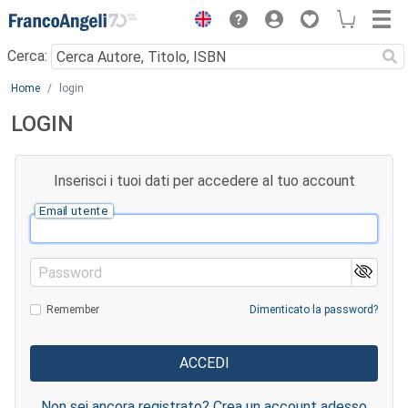
Menu
Cerca:
Main content
Home
login
LOGIN
Inserisci i tuoi dati per accedere al tuo account
Email utente
Password
Remember
Dimenticato la password?
Non sei ancora registrato? Crea un account adesso